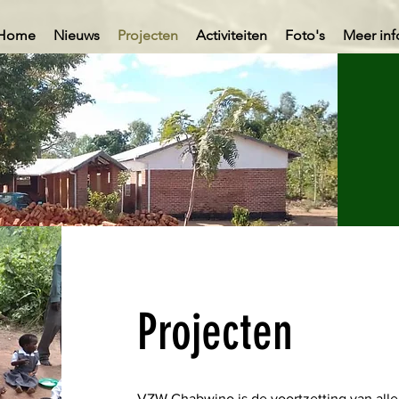
Home
Nieuws
Projecten
Activiteiten
Foto's
Meer inf
Projecten
VZW Chabwino is de voortzetting van all