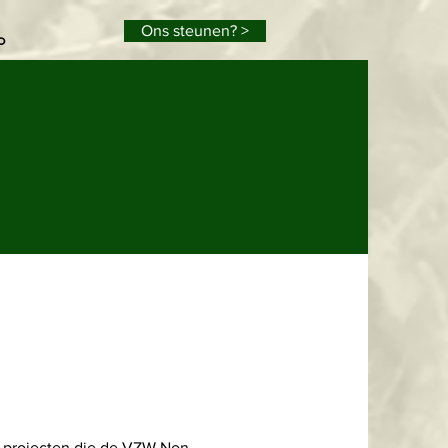
Ons steunen? >
o
e projecten die de VZW Non