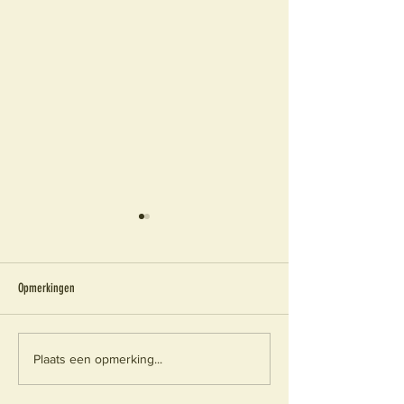
Opmerkingen
Update subsidies Chabwino 2021
Goedkeuring projectvoo
Plaats een opmerking...